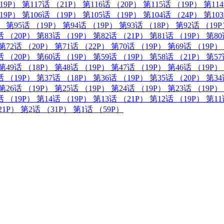
19P）
第117话
（21P）
第116话
（20P）
第115话
（19P）
第11
19P）
第106话
（19P）
第105话
（19P）
第104话
（24P）
第10
）
第95话
（19P）
第94话
（19P）
第93话
（18P）
第92话
（19
话
（20P）
第83话
（19P）
第82话
（21P）
第81话
（19P）
第8
第72话
（20P）
第71话
（22P）
第70话
（19P）
第69话
（19P）
话
（20P）
第60话
（19P）
第59话
（19P）
第58话
（21P）
第5
第49话
（18P）
第48话
（19P）
第47话
（19P）
第46话
（19P）
话
（19P）
第37话
（18P）
第36话
（19P）
第35话
（20P）
第3
第26话
（19P）
第25话
（19P）
第24话
（19P）
第23话
（19P）
话
（19P）
第14话
（19P）
第13话
（21P）
第12话
（19P）
第1
21P）
第2话
（31P）
第1话
（59P）