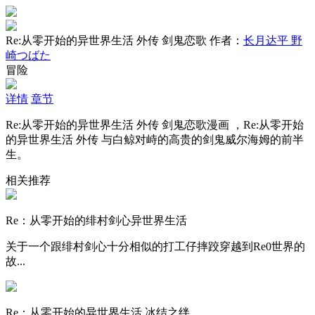
Re:从零开始的异世界生活 外传 剑鬼恋歌
作者：
长月达平 野
崎つばた
冒险
详情
章节
Re:从零开始的异世界生活 外传 剑鬼恋歌漫画 ，Re:从零开始
的异世界生活 外传 与白鲸对峙的高贵的剑鬼威尔海姆的前半
生。
相关推荐
Re：从零开始的绯村剑心异世界生活
关于一个跟绯村剑心十分相似的打工仔摔跤穿越到Re0世界的
故...
Re：从零开始的异世界生活 冰结之绊