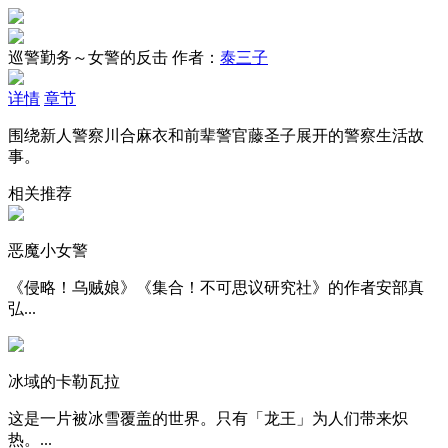
巡警勤务～女警的反击
作者：
泰三子
详情
章节
围绕新人警察川合麻衣和前辈警官藤圣子展开的警察生活故
事。
相关推荐
恶魔小女警
《侵略！乌贼娘》《集合！不可思议研究社》的作者安部真
弘...
冰域的卡勒瓦拉
这是一片被冰雪覆盖的世界。只有「龙王」为人们带来炽
热。...