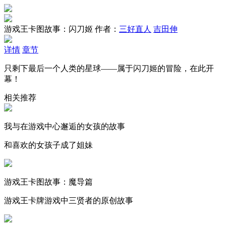
游戏王卡图故事：闪刀姬
作者：
三好直人
吉田伸
详情
章节
只剩下最后一个人类的星球——属于闪刀姬的冒险，在此开
幕！
相关推荐
我与在游戏中心邂逅的女孩的故事
和喜欢的女孩子成了姐妹
游戏王卡图故事：魔导篇
游戏王卡牌游戏中三贤者的原创故事