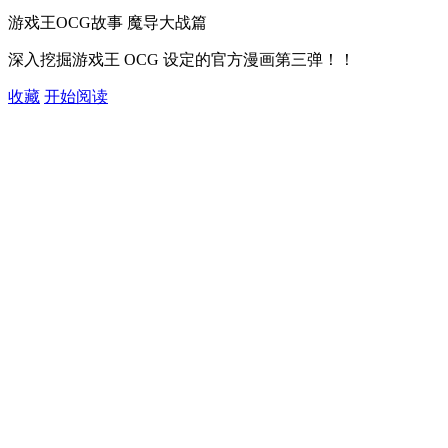
游戏王OCG故事 魔导大战篇
深入挖掘游戏王 OCG 设定的官方漫画第三弹！！
收藏
开始阅读