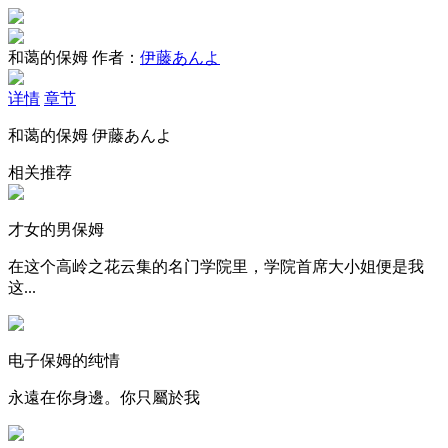
和蔼的保姆
作者：
伊藤あんよ
详情
章节
和蔼的保姆 伊藤あんよ
相关推荐
才女的男保姆
在这个高岭之花云集的名门学院里，学院首席大小姐便是我
这...
电子保姆的纯情
永遠在你身邊。你只屬於我