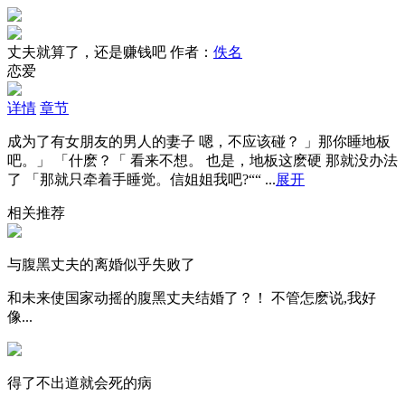
丈夫就算了，还是赚钱吧
作者：
佚名
恋爱
详情
章节
成为了有女朋友的男人的妻子 嗯，不应该碰？ 」那你睡地板
吧。」 「什麽？「 看来不想。 也是，地板这麽硬 那就没办法
了 「那就只牵着手睡觉。信姐姐我吧?““ ...
展开
相关推荐
与腹黑丈夫的离婚似乎失败了
和未来使国家动摇的腹黑丈夫结婚了？！ 不管怎麽说,我好
像...
得了不出道就会死的病