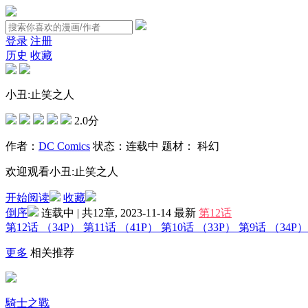
登录
注册
历史
收藏
小丑:止笑之人
2.0分
作者：
DC Comics
状态：
连载中
题材：
科幻
欢迎观看小丑:止笑之人
开始阅读
收藏
倒序
连载中 | 共12章, 2023-11-14
最新
第12话
第12话
（34P）
第11话
（41P）
第10话
（33P）
第9话
（34P）
更多
相关推荐
騎士之戰