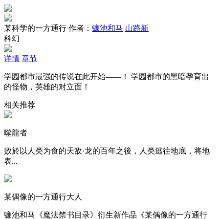
某科学的一方通行
作者：
镰池和马
山路新
科幻
详情
章节
学园都市最强的传说在此开始——！ 学园都市的黑暗孕育出
的怪物，英雄的对立面！
相关推荐
噬龍者
败於以人类为食的天敌·龙的百年之後，人类逃往地底，将地
表...
某偶像的一方通行大人
镰池和马《魔法禁书目录》衍生新作品《某偶像的一方通行