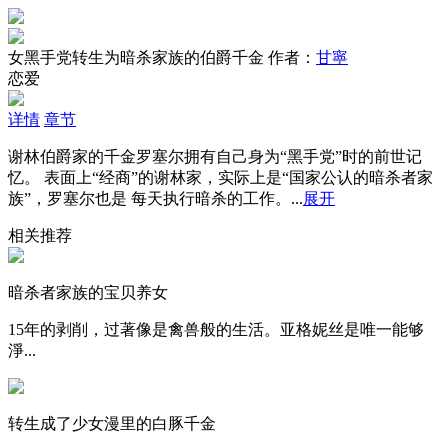
女黑手党转生为暗杀家族的伯爵千金
作者：
甘寧
恋爱
详情
章节
谢林伯爵家的千金罗塞尔拥有自己身为“黑手党”时的前世记
忆。 表面上“经商”的谢林家，实际上是“国家公认的暗杀者家
族”，罗塞尔也是 每天执行暗杀的工作。...
展开
相关推荐
暗杀者家族的宝贝养女
15年的剥削，过著像是禽兽般的生活。亚格妮丝是唯一能够
淨...
转生成了少女漫里的白豚千金