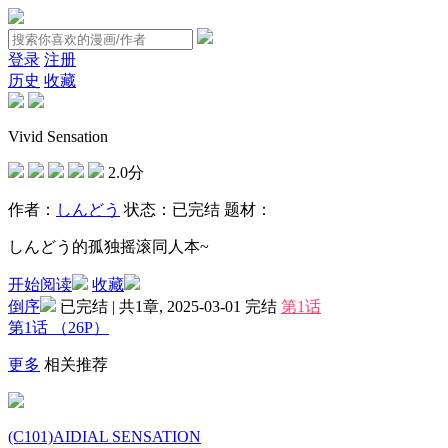
登录
注册
历史
收藏
Vivid Sensation
2.0分
作者：
しんどう
状态：
已完结
题材：
しんどう的孤独摇滚同人本~
开始阅读
收藏
倒序
已完结 | 共1章, 2025-03-01
完结
第1话
第1话
（26P）
更多
相关推荐
(C101)AIDIAL SENSATION