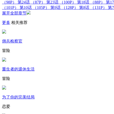
（98P）
第24话
（87P）
第23话
（100P）
第18话
（88P）
第1
（101P）
第10话
（105P）
第9话
（128P）
第8话
（131P）
第
展开全部章节
更多
相关推荐
佣兵检察官
冒险
重生者的退休生活
冒险
为了你的完美结局
恋爱