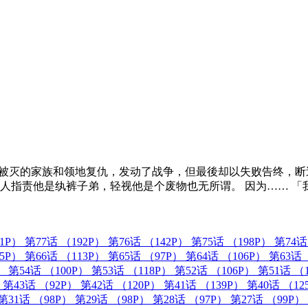
被灭的家族和领地复仇，发动了战争，但最後却以失败告终，断送
的人指责他是纨裤子弟，轻视他是个废物也无所谓。 因为…… 「
1P）
第77话
（192P）
第76话
（142P）
第75话
（198P）
第74
5P）
第66话
（113P）
第65话
（97P）
第64话
（106P）
第63话
）
第54话
（100P）
第53话
（118P）
第52话
（106P）
第51话
（
第43话
（92P）
第42话
（120P）
第41话
（139P）
第40话
（12
第31话
（98P）
第29话
（98P）
第28话
（97P）
第27话
（99P）