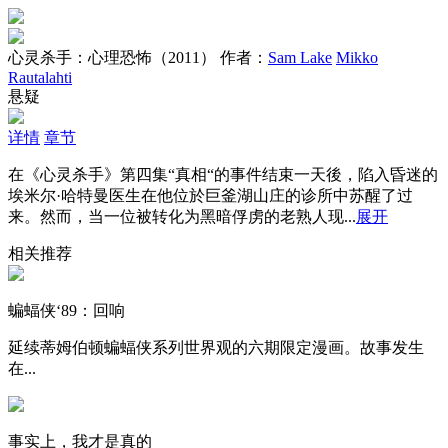
心灵杀手：心理恐怖（2011）
作者：
Sam Lake
Mikko
Rautalahti
悬疑
详情
章节
在《心灵杀手》第四集“真相“的事件结束一天後，陷入昏迷的
埃米尔·哈特曼医生在他位於巨釜湖山庄的诊所中苏醒了过
来。然而，当一位被转化为黑暗俘虏的老熟人现...
展开
相关推荐
蝙蝠侠‘89：回响
延续蒂姆伯顿蝙蝠侠系列世界观的六期限定漫画。故事发生
在...
事实上，我才是真的