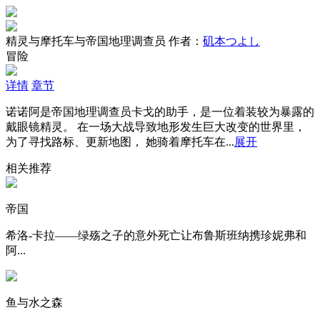
精灵与摩托车与帝国地理调查员
作者：
矶本つよし
冒险
详情
章节
诺诺阿是帝国地理调查员卡戈的助手，是一位着装较为暴露的
戴眼镜精灵。 在一场大战导致地形发生巨大改变的世界里，
为了寻找路标、更新地图， 她骑着摩托车在...
展开
相关推荐
帝国
希洛-卡拉——绿殇之子的意外死亡让布鲁斯班纳携珍妮弗和
阿...
鱼与水之森