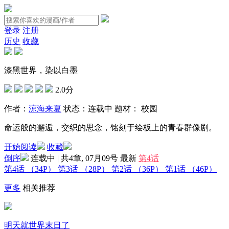
登录
注册
历史
收藏
漆黑世界，染以白墨
2.0分
作者：
涼海来夏
状态：
连载中
题材：
校园
命运般的邂逅，交织的思念，铭刻于绘板上的青春群像剧。
开始阅读
收藏
倒序
连载中 | 共4章, 07月09号
最新
第4话
第4话
（34P）
第3话
（28P）
第2话
（36P）
第1话
（46P）
更多
相关推荐
明天就世界末日了