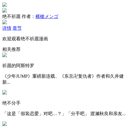
绝不祈愿
作者：
横槍メンゴ
详情
章节
欢迎观看绝不祈愿漫画
相关推荐
祈愿的阿斯特罗
《少年JUMP》重磅新连载、《东京卍复仇者》作者和久井健
新...
绝不分手
「这是「假装恋爱」对吧…？」「分手吧」 渡濑秋良和亲友...