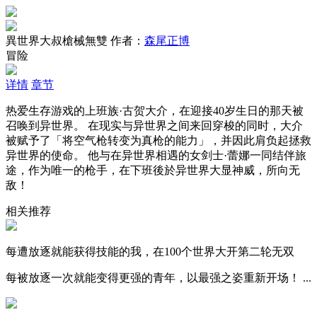
異世界大叔槍械無雙
作者：
森尾正博
冒险
详情
章节
热爱生存游戏的上班族·古贺大介，在迎接40岁生日的那天被
召唤到异世界。 在现实与异世界之间来回穿梭的同时，大介
被赋予了「将空气枪转变为真枪的能力」，并因此肩负起拯救
异世界的使命。 他与在异世界相遇的女剑士·蕾娜一同结伴旅
途，作为唯一的枪手，在下班後於异世界大显神威，所向无
敌！
相关推荐
每遭放逐就能获得技能的我，在100个世界大开第二轮无双
每被放逐一次就能变得更强的青年，以最强之姿重新开场！ ...