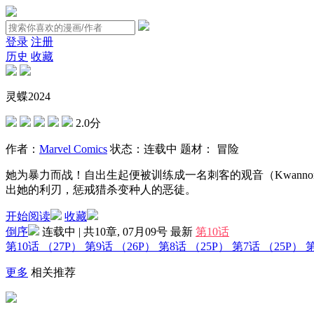
登录
注册
历史
收藏
灵蝶2024
2.0分
作者：
Marvel Comics
状态：
连载中
题材：
冒险
她为暴力而战！自出生起便被训练成一名刺客的观音（Kwan
出她的利刃，惩戒猎杀变种人的恶徒。
开始阅读
收藏
倒序
连载中 | 共10章, 07月09号
最新
第10话
第10话
（27P）
第9话
（26P）
第8话
（25P）
第7话
（25P）
更多
相关推荐