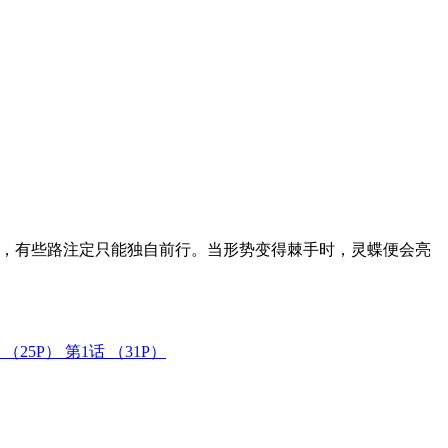
肮脏，有些路注定只能独自前行。当形势变得棘手时，灵蝶便会亮
话
（25P）
第1话
（31P）