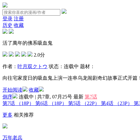
登录
注册
历史
收藏
活了萬年的佛系吸血鬼
2.0分
作者：
叶月双
クトウ
状态：
连载中
题材：
向往宅家度日的吸血鬼上演一连串乌龙闹剧奇幻故事正式开篇
开始阅读
收藏
倒序
连载中 | 共7章, 07月25号
最新
第7话
第7话
（18P）
第6话
（18P）
第5话
（22P）
第4话
（23P）
第
更多
相关推荐
万年老兵