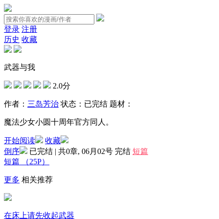
登录
注册
历史
收藏
武器与我
2.0分
作者：
三岛芳治
状态：
已完结
题材：
魔法少女小圆十周年官方同人。
开始阅读
收藏
倒序
已完结 | 共0章, 06月02号
完结
短篇
短篇
（25P）
更多
相关推荐
在床上请先收起武器