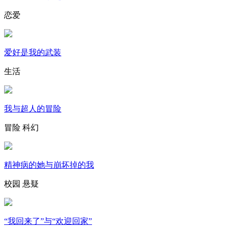
恋爱
爱好是我的武装
生活
我与超人的冒险
冒险
科幻
精神病的她与崩坏掉的我
校园
悬疑
“我回来了”与“欢迎回家”