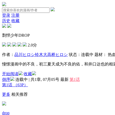
登录
注册
历史
收藏
剽悍少年DROP
2.0分
作者：
品川ヒロシ
铃木大
高桥ヒロシ
状态：
连载中
题材：
热
憧憬漫画中的不良，初三夏天成为不良的佑，和井口达也的相遇...
开始阅读
收藏
倒序
连载中 | 共1章, 07月05号
最新
第1话
第1话
（63P）
更多
相关推荐
drop