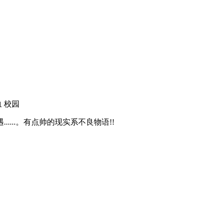
血
校园
...。有点帅的现实系不良物语!!