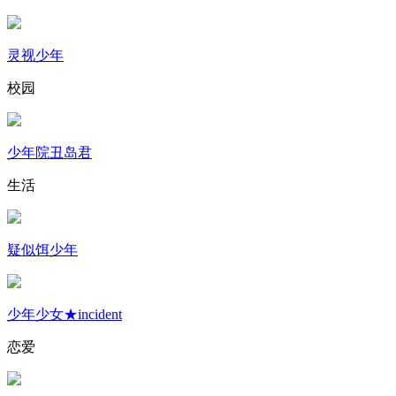
灵视少年
校园
少年院丑岛君
生活
疑似饵少年
少年少女★incident
恋爱