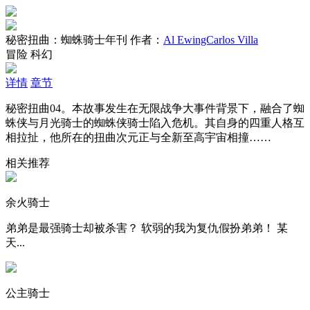
秘密扭曲：蜘蛛骑士年刊
作者：
Al EwingCarlos Villa
冒险
科幻
详情
章节
秘密扭曲04。本故事发生在无限战争大事件背景下，融合了蜘
蛛侠与月光骑士的蜘蛛侠骑士陷入危机。其自身的四重人格互
相拉扯，他所在的扭曲次元正与全新至高宇宙相撞……
相关推荐
余火骑士
弟弟是最强骑士却被杀害？ 软弱的我为复仇假扮弟弟！ 某
天...
公主骑士