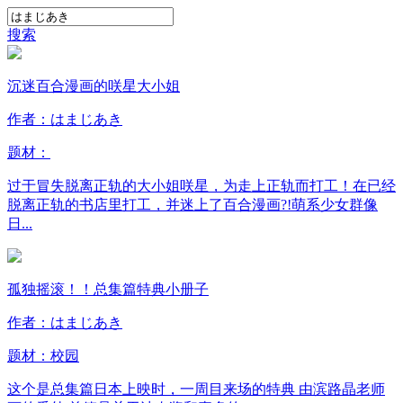
搜索
沉迷百合漫画的咲星大小姐
作者：はまじあき
题材：
过于冒失脱离正轨的大小姐咲星，为走上正轨而打工！在已经
脱离正轨的书店里打工，并迷上了百合漫画?!萌系少女群像
日...
孤独摇滚！！总集篇特典小册子
作者：はまじあき
题材：
校园
这个是总集篇日本上映时，一周目来场的特典 由滨路晶老师