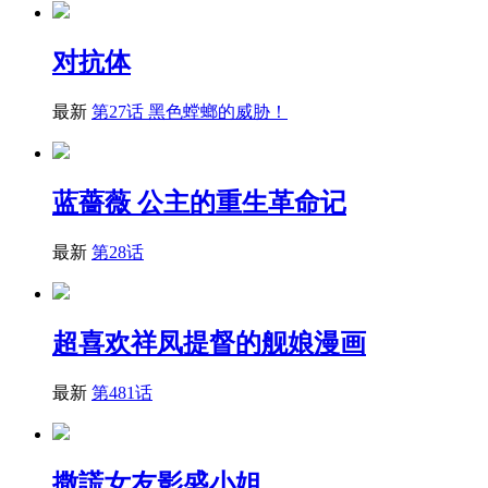
对抗体
最新
第27话 黑色螳螂的威胁！
蓝薔薇 公主的重生革命记
最新
第28话
超喜欢祥凤提督的舰娘漫画
最新
第481话
撒謊女友影盛小姐