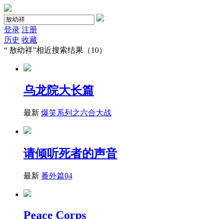
登录
注册
历史
收藏
“
敖幼祥
”相近搜索结果（10）
乌龙院大长篇
最新
爆笑系列之六合大战
请倾听死者的声音
最新
番外篇04
Peace Corps