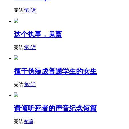
完结
第1话
这个执事，鬼畜
完结
第1话
擅于伪装成普通学生的女生
完结
第1话
请倾听死者的声音纪念短篇
完结
短篇