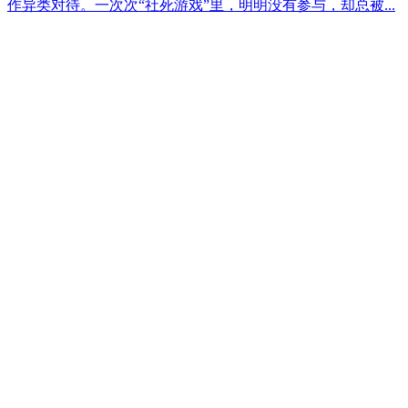
作异类对待。一次次“社死游戏”里，明明没有参与，却总被...