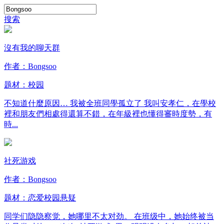
搜索
沒有我的聊天群
作者：Bongsoo
题材：
校园
不知道什麼原因… 我被全班同學孤立了 我叫安孝仁，在學校
裡和朋友們相處得還算不錯，在年級裡也懂得審時度勢，有
時...
社死游戏
作者：Bongsoo
题材：
恋爱
校园
悬疑
同学们隐隐察觉，她哪里不太对劲。 在班级中，她始终被当