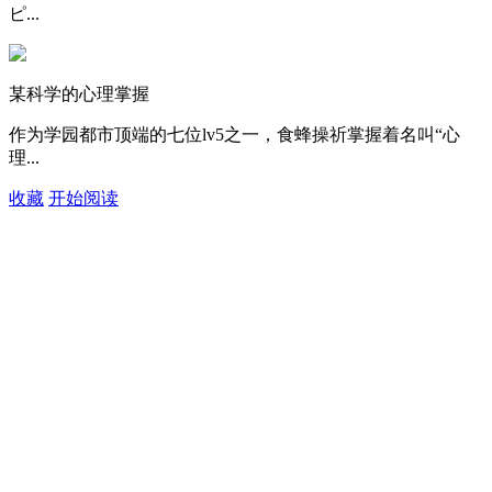
ピ...
某科学的心理掌握
作为学园都市顶端的七位lv5之一，食蜂操祈掌握着名叫“心
理...
收藏
开始阅读