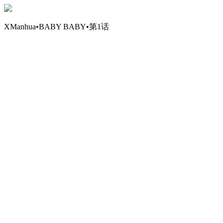
XManhua•BABY BABY•第1话