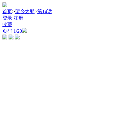
首页
>
望乡太郎
>
第14话
登录
注册
收藏
页码
1
/20