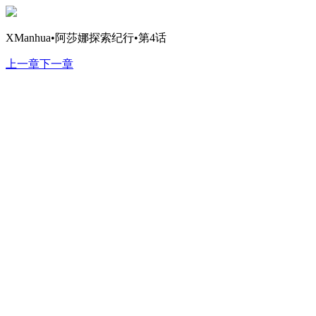
XManhua•阿莎娜探索纪行•第4话
上一章
下一章