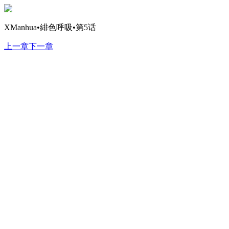
XManhua•緋色呼吸•第5话
上一章
下一章