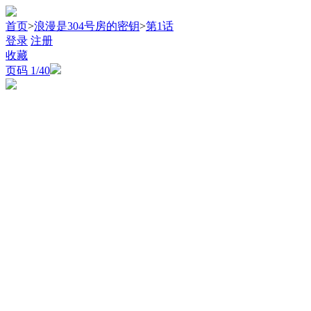
首页
>
浪漫是304号房的密钥
>
第1话
登录
注册
收藏
页码
1
/40