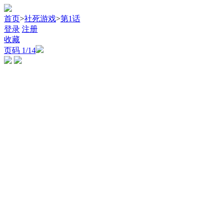
首页
>
社死游戏
>
第1话
登录
注册
收藏
页码
1
/14