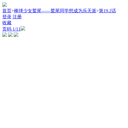
首页
>
棒球少女鹫尾——鹫尾同学想成为乐天派
>
第19.2话
登录
注册
收藏
页码
1
/11