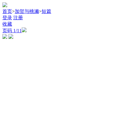
首页
>
加贺与桃濑
>
短篇
登录
注册
收藏
页码
1
/11