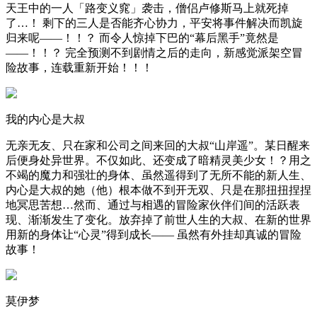
天王中的一人「路变义窕」袭击，僧侣卢修斯马上就死掉
了…！ 剩下的三人是否能齐心协力，平安将事件解决而凯旋
归来呢——！！？ 而令人惊掉下巴的“幕后黑手”竟然是
——！！？ 完全预测不到剧情之后的走向，新感觉派架空冒
险故事，连载重新开始！！！
我的内心是大叔
无亲无友、只在家和公司之间来回的大叔“山岸遥”。某日醒来
后便身处异世界。不仅如此、还变成了暗精灵美少女！？用之
不竭的魔力和强壮的身体、虽然遥得到了无所不能的新人生、
内心是大叔的她（他）根本做不到开无双、只是在那扭扭捏捏
地冥思苦想…然而、通过与相遇的冒险家伙伴们间的活跃表
现、渐渐发生了变化。放弃掉了前世人生的大叔、在新的世界
用新的身体让“心灵”得到成长—— 虽然有外挂却真诚的冒险
故事！
莫伊梦