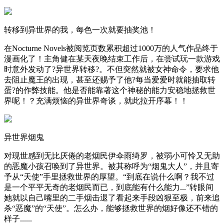
转移到异世界的我，每色一次就要抽奖池！
在Nocturne Novels被阅览页数累积超过1000万的人气作品终于
漫画化了！主角健在某天夜晚结束工作后，在尝试玩一款游戏
时意外发动了?异世界转移?。不但突然就被女神命令，要求他
去阻止魔王的出现，甚至还赐予了他?每当爱爱时就能抽取转
蛋?的作弊技能。他是否能靠著这个神秘的能力安稳地拯救世
界呢！？充满烦恼的异世界奇谈，就此拉开序幕！！
异世界烟鬼
对现世感到无比厌倦的老烟民伊伞雨绮罗，被弱小可怜又无助
的恶魔小孩召唤到了异世界。被其称呼为“烟鬼大人”，并且寄
予从“天使”手里拯救世界的厚望。“到底在说什么啊？我不过
是一个平平无奇的老烟民而已，到底能有什么能力...”转眼间
她就以自己嘴里的二手烟击退了看起来手段凶狠至极，前来追
杀“恶魔”的“天使”。怎么办，能够拯救世界的烟好像还不错的
样子......