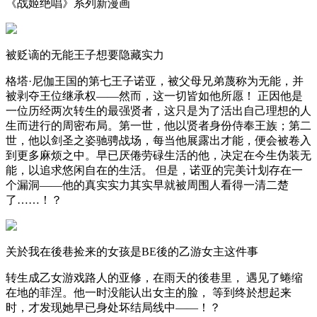
《战姬绝唱》系列新漫画
被贬谪的无能王子想要隐藏实力
格塔·尼伽王国的第七王子诺亚，被父母兄弟蔑称为无能，并
被剥夺王位继承权——然而，这一切皆如他所愿！ 正因他是
一位历经两次转生的最强贤者，这只是为了活出自己理想的人
生而进行的周密布局。第一世，他以贤者身份侍奉王族；第二
世，他以剑圣之姿驰骋战场，每当他展露出才能，便会被卷入
到更多麻烦之中。早已厌倦劳碌生活的他，决定在今生伪装无
能，以追求悠闲自在的生活。 但是，诺亚的完美计划存在一
个漏洞——他的真实实力其实早就被周围人看得一清二楚
了……！？
关於我在後巷捡来的女孩是BE後的乙游女主这件事
转生成乙女游戏路人的亚修，在雨天的後巷里， 遇见了蜷缩
在地的菲涅。他一时没能认出女主的脸， 等到终於想起来
时，才发现她早已身处坏结局线中——！？