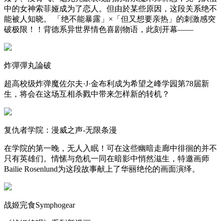
中的女神索菲娅成为了恋人。但由於某些原因，这段关系绝不
能被人知晓。 「绝不能暴露」×「但又想要亲热」的刺激感突
破极限！！背德系异世界情色喜剧物语，此刻开幕——
炸彈彈丸論破
超高校级炸弹魔佐尔夫·J·金布利成为希望之峰学园第78届新
生，将会在这场互相杀戮中带来怎样新的转机？
复仇者学院：漫威之声-无限条漫
在学院的第一晚，无人入眠！可在这些幽暗走廊中徘徊的并不
只有英雄们。情愫与危机一同在暗影中悄然滋生，特邀画师
Bailie Rosenlund为这段故事献上了华丽绝伦的画面演绎。
战姬完食Symphogear