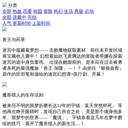
分类
全部
热血
恋爱
校园
冒险
科幻
生活
悬疑
运动
全部
连载中
完结
人气
更新时间
上架时间
兽王与药草
迷宫中蕴藏着梦想—— 击败魔物获取素材、前往未开发区域
将宝藏收入囊中！ 幻想着如此飞黄腾达的冒险者蒂娜在探索
迷宫的途中身负重伤。 出现在她面前的、是本应在过去被勇
者杀死的最强魔族「兽王·加隆」—！？ 由担任『银狼血骨』
原作的艮田竜和描绘的迷宫幻想谭×医疗剧、开幕！
魔兽猎人的生存法则
被来历不明的噩梦折磨长达12年的宇镇，某天突然猝死。 等
他再次睁开眼睛时，发现自己所在之处， 竟是那个缠身他多
年、噩梦中的世界——「魔境」。 宇镇靠着这几年在梦中磨
练的技巧，展开了魔兽猎人的新生活…！