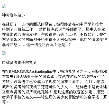
神奇蜘蛛侠v7
在经历了一连串的面试碰壁後，彼得终於在初中同学的推荐下
得到了一份新工作！ 然而帕克式运气接踵而至。犀牛人突然
在暴走後心脏病发作，害彼得差点丢了工作。不仅如此，整个
东哈莱姆区的居民都开始变得不太对劲起来，他们的情绪变得
暴躁易怒…… 这一切是巧合吗？还是--？
自称贤者弟子的贤者
在VRMMO游戏ArcEarthonline中，扮演九贤者之一，召唤师邓
布鲁夫?冈达德亚一角的咲森鉴，突然在游戏的梦境中发生了
逆转，跌落进了已经成为了现实的游戏世界中。 而且，老练
威严的贤者居然变成了楚楚可怜的少女……这样岂不是要让建
立至今贤者的威严就此瓦解！ 想到这些的咲森鉴决定，用贤
者弟子米拉的名义——转生后的美少女冒险梦幻的金字塔，开
幕！