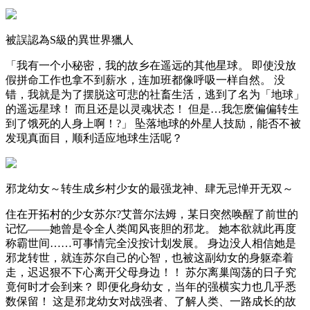
被誤認為S級的異世界獵人
「我有一个小秘密，我的故乡在遥远的其他星球。 即使没放
假拼命工作也拿不到薪水，连加班都像呼吸一样自然。 没
错，我就是为了摆脱这可悲的社畜生活，逃到了名为「地球」
的遥远星球！ 而且还是以灵魂状态！ 但是…我怎麽偏偏转生
到了饿死的人身上啊！?」 坠落地球的外星人技励，能否不被
发现真面目，顺利适应地球生活呢？
邪龙幼女～转生成乡村少女的最强龙神、肆无忌惮开无双～
住在开拓村的少女苏尔?艾普尔法姆，某日突然唤醒了前世的
记忆——她曾是令全人类闻风丧胆的邪龙。 她本欲就此再度
称霸世间……可事情完全没按计划发展。 身边没人相信她是
邪龙转世，就连苏尔自己的心智，也被这副幼女的身躯牵着
走，迟迟狠不下心离开父母身边！！ 苏尔离巢闯荡的日子究
竟何时才会到来？ 即便化身幼女，当年的强横实力也几乎悉
数保留！ 这是邪龙幼女对战强者、了解人类、一路成长的故