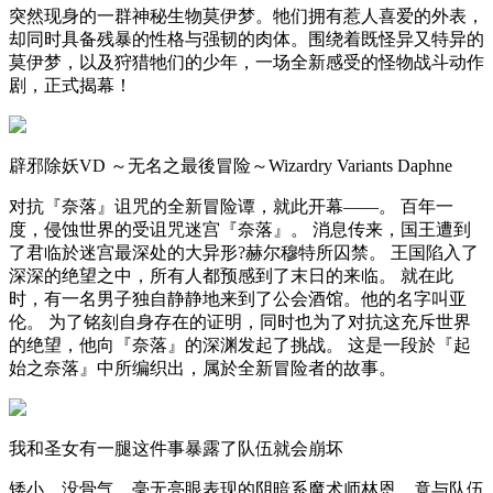
突然现身的一群神秘生物莫伊梦。牠们拥有惹人喜爱的外表，
却同时具备残暴的性格与强韧的肉体。围绕着既怪异又特异的
莫伊梦，以及狩猎牠们的少年，一场全新感受的怪物战斗动作
剧，正式揭幕！
辟邪除妖VD ～无名之最後冒险～Wizardry Variants Daphne
对抗『奈落』诅咒的全新冒险谭，就此开幕——。 百年一
度，侵蚀世界的受诅咒迷宫『奈落』。 消息传来，国王遭到
了君临於迷宫最深处的大异形?赫尔穆特所囚禁。 王国陷入了
深深的绝望之中，所有人都预感到了末日的来临。 就在此
时，有一名男子独自静静地来到了公会酒馆。他的名字叫亚
伦。 为了铭刻自身存在的证明，同时也为了对抗这充斥世界
的绝望，他向『奈落』的深渊发起了挑战。 这是一段於『起
始之奈落』中所编织出，属於全新冒险者的故事。
我和圣女有一腿这件事暴露了队伍就会崩坏
矮小、没骨气、毫无亮眼表现的阴暗系魔术师林恩，竟与队伍