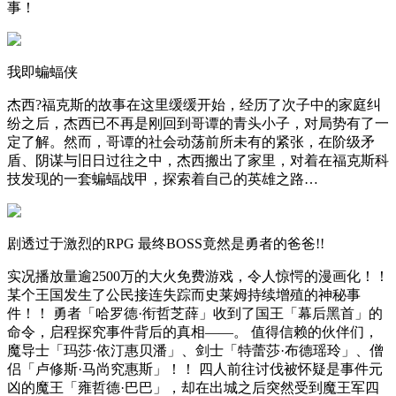
事！
我即蝙蝠侠
杰西?福克斯的故事在这里缓缓开始，经历了次子中的家庭纠
纷之后，杰西已不再是刚回到哥谭的青头小子，对局势有了一
定了解。然而，哥谭的社会动荡前所未有的紧张，在阶级矛
盾、阴谋与旧日过往之中，杰西搬出了家里，对着在福克斯科
技发现的一套蝙蝠战甲，探索着自己的英雄之路…
剧透过于激烈的RPG 最终BOSS竟然是勇者的爸爸!!
实况播放量逾2500万的大火免费游戏，令人惊愕的漫画化！！
某个王国发生了公民接连失踪而史莱姆持续增殖的神秘事
件！！ 勇者「哈罗德·衔哲芝薛」收到了国王「幕后黑首」的
命令，启程探究事件背后的真相——。 值得信赖的伙伴们，
魔导士「玛莎·依汀惠贝潘」、剑士「特蕾莎·布德瑶玲」、僧
侣「卢修斯·马尚究惠斯」！！ 四人前往讨伐被怀疑是事件元
凶的魔王「雍哲德·巴巴」，却在出城之后突然受到魔王军四