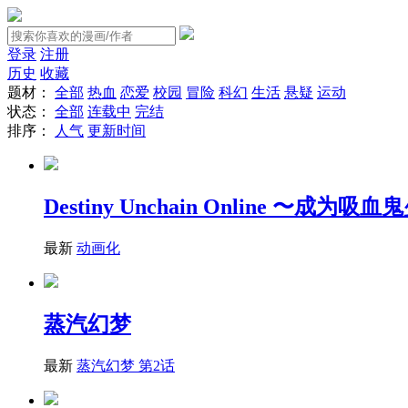
登录
注册
历史
收藏
题材：
全部
热血
恋爱
校园
冒险
科幻
生活
悬疑
运动
状态：
全部
连载中
完结
排序：
人气
更新时间
Destiny Unchain Online 
最新
动画化
蒸汽幻梦
最新
蒸汽幻梦 第2话