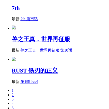
7th
最新
7th 第25话
兽之王真．世界再征服
最新
兽之王真．世界再征服 第10话
RUST 锈刃的正义
最新
第1季后记
1
2
3
4
5