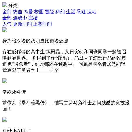
分类
全部
热血
恋爱
校园
冒险
科幻
生活
悬疑
运动
全部
连载中
完结
人气
更新时间
上架时间
身为暗杀者的我明显比勇者还强
存在感稀薄的高中生 织田晶，某日突然和同班同学一起被召
唤到异世界。 并得到了作弊能力，晶成为了幻想作品的经典
角色"暗杀者"，到此都还在预想中。 问题是暗杀者居然能轻
鬆凌驾于勇者之上——！？
拳奴死斗传
前作为《拳斗暗黑传》，描写古罗马角斗士之间残酷的竞技漫
画！
FIRE BALL！