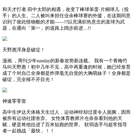
和天才打者·田中太郎的相遇，改变了棒球笨蛋·片桐球儿（投
手）的人生。二人被叫来担任业余棒球赛的外援，在这期间意
识到了彼此怪物般的才能——!?以充满炽热意念的直球为武
器，在通向「第一」的道路上阔步前进…!!
天野惠浑身是破绽！
漫画 ，周刊少年sunday的新春攻势新连载。 我有一个青梅竹
马叫天野惠！初中几年不见，高中再重逢的时候，她已经发育
成了个对自己全身都是炸弹毫无自觉的大胸萌妹子！全身都是
破绽，完全移不开目光！
神速零零壹
高中生伊达天体格天生过人，运动神经却过度令人扼腕，因而
被所有运动社团舍弃。 女性体育教师片仓奈奈看到他的天
赋，硬是将他拉进了百米短跑的世界。 软弱选手与超常指导
者一起挑战「最快」！！