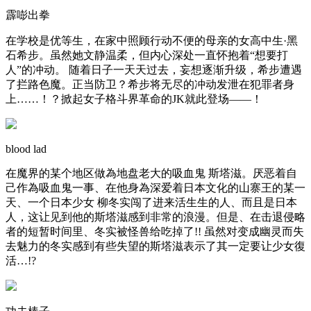
霹嘭出拳
在学校是优等生，在家中照顾行动不便的母亲的女高中生·黑
石希步。虽然她文静温柔，但内心深处一直怀抱着“想要打
人”的冲动。 随着日子一天天过去，妄想逐渐升级，希步遭遇
了拦路色魔。正当防卫？希步将无尽的冲动发泄在犯罪者身
上……！？掀起女子格斗界革命的JK就此登场――！
blood lad
在魔界的某个地区做為地盘老大的吸血鬼 斯塔滋。厌恶着自
己作為吸血鬼一事、在他身為深爱着日本文化的山寨王的某一
天、一个日本少女 柳冬实闯了进来活生生的人、而且是日本
人，这让见到他的斯塔滋感到非常的浪漫。但是、在击退侵略
者的短暂时间里、冬实被怪兽给吃掉了!! 虽然对变成幽灵而失
去魅力的冬实感到有些失望的斯塔滋表示了其一定要让少女復
活…!?