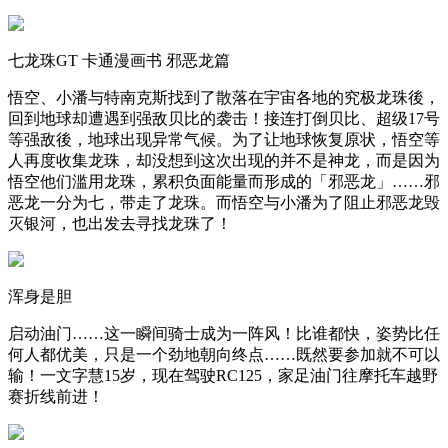
七龙珠GT 卡通漫画书 邪恶龙篇
悟空、小潘与特南克斯找到了散落在宇宙各地的究极龙珠後，
回到地球却遭遇到强敌贝比的袭击！接连打倒贝比、超级17号
等强敌後，地球出现异常气候。为了让地球恢复原状，悟空等
人再度收集龙珠，却没想到这次出现的并不是神龙，而是因为
悟空他们滥用龙珠，累积负面能量而形成的「邪恶龙」……邪
恶龙一分为七，带走了龙珠。而悟空与小潘为了阻止邪恶龙毁
灭银河，也出发去寻找龙珠了！
浑身是胆
启动油门……这一瞬间骑士成为一阵风！比谁都快，姿势比任
何人都优美，只是一个劲地朝向终点……既然要参加就不可以
输！一文字慧15岁，现在驾驶RC125，家足油门往摩托车越野
赛折线前进！