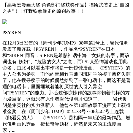
【高桥宏漫画大奖 角色部门奖获奖作品】描绘武装史上"最凶
之男"！！狂野铁拳暴走的原创故事！！
PSYREN
在12月3日发售的《周刊少年JUMP》08年第1号上，岩代俊明
发表了新连载《PSYREN》，作品名“PSYREN”在日本
和“SIREN”同音，SIREN是希腊神话中海上女妖的名字，而该
词也有“妖妇”、“危险的女人”之意，而PS2某恐怖游戏也用此
命名，由此可以看出本作将是一部惊悚漫画。《PSYREN》的
主人公名为扬羽，而他的青梅竹马兼同班同学的樱子离奇失踪
了，他在搜寻樱子的时候偶然拾到了一张电话卡，而这不是普
通的电话卡，里面埋藏着能将厌世的人引入异空
间“PSYREN”的能力。那么这部惊悚作的故事将朝着怎样的方
向发展呢，这就只有原作者岩代俊明才知道了。 岩代俊
明是集英社的实力派新人，他曾在第10回故事王漫画奖上获得
准金奖，在《周刊少年JUMP》05年33号～06年42号上连载
《能看见的人》，《PSYREN》是相隔一年后的最新作品。岩
代俊明画风秀丽，擅长奇异题材，俨然是未来的主流漫画
家，...