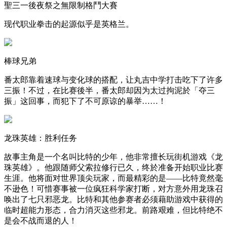
聖三一後夜祭之無限制格鬥大賽
现代职业拳击的起源似乎是英格兰。
棒球兄弟
番太郎靠着速球与变化球的搭配，让丸吉中学打击吃下了许多
三振！不过，在比赛後半，番太郎却因为太过拘泥於「夺三
振」这回事，而犯下了不可原谅的暴举……！
龙珠英雄：胜利任务
故事主角是一个名叫比特的少年，他非常擅长玩街机游戏《龙
珠英雄》。他跟随师父索拉修行已久，终於准备开始职业比赛
生涯。他将面对世界顶尖玩家，而最精彩的是——比特竟然毫
不逊色！可惜赛事被一位疯狂科学家打断，对方意外用龙珠召
唤出了七只邪恶龙。比特和其他参赛者必须藉助游戏中获得的
临时超能力形态，合力消灭这些邪龙。前路艰难，但比特绝不
是会不战而退的人！