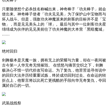
功夫棒子
只要随便想个必杀技名称喊出来，神奇棒子「功夫棒子」就会
使出来。神奇棒子使者「功夫见见美」为了保护山中宝物而与
坏人战斗。但是，强敌功夫神魔派来的刺客的目标并不是「宝
物」，而是见见美头上的「球」。最后与其中一位刺客功夫星
绵绵成为伙伴的见见美前往了功夫神魔的大本营「黑暗魔城」
……
绝对回归
剑舞极本是天魔一族，拥有无上的荣耀与力量，却在一夜间被
古今第一人华无奇无情摧毁。 在愤怒与痛苦交织之下，剑舞
极决心不惜一切代价改写命运。为了复仇，他苦苦追寻传说中
的回归大法并历经重重试炼，终於成功回到过去。在命运的转
折点上，他誓言将以比死亡更残酷的手段向华无奇复仇，夺回
属於自己的一切。
武装战线祭