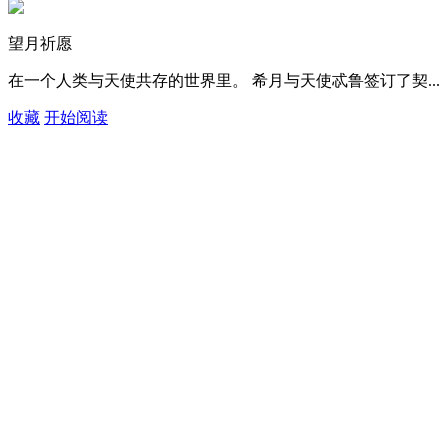
望月祈愿
在一个人类与天使共存的世界里。 希月与天使忒鲁签订了契...
收藏
开始阅读