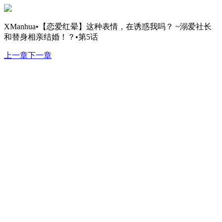
XManhua•【恋爱红晕】这种表情，在诱惑我吗？ ~溺爱社长
和替身相亲结婚！？•第5话
上一章
下一章