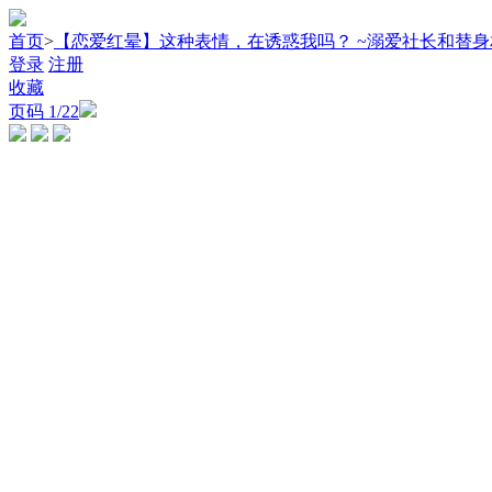
首页
>
【恋爱红晕】这种表情，在诱惑我吗？ ~溺爱社长和替
登录
注册
收藏
页码
1
/22