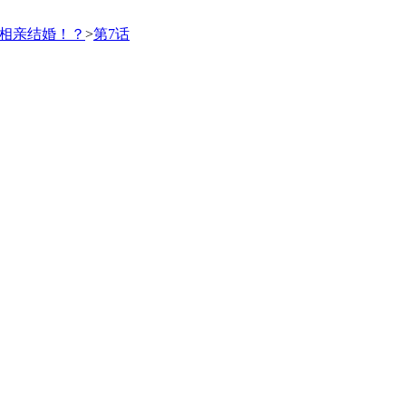
身相亲结婚！？
>
第7话