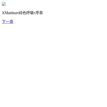
XManhua•緋色呼吸•序章
下一章