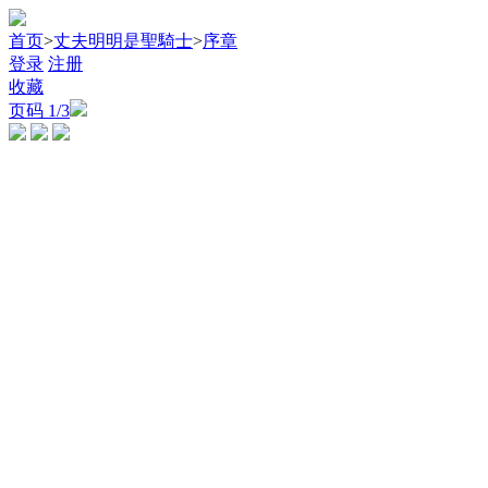
首页
>
丈夫明明是聖騎士
>
序章
登录
注册
收藏
页码
1
/3