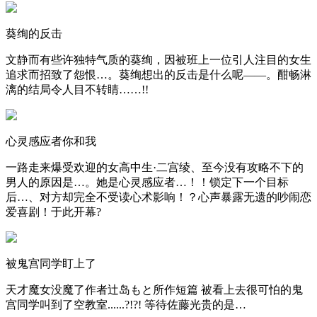
葵绚的反击
文静而有些许独特气质的葵绚，因被班上一位引人注目的女生
追求而招致了怨恨…。葵绚想出的反击是什么呢——。酣畅淋
漓的结局令人目不转睛……!!
心灵感应者你和我
一路走来爆受欢迎的女高中生·二宫绫、至今没有攻略不下的
男人的原因是…。她是心灵感应者…！！锁定下一个目标
后…、对方却完全不受读心术影响！？心声暴露无遗的吵闹恋
爱喜剧！于此开幕?
被鬼宫同学盯上了
天才魔女没魔了作者辻岛もと所作短篇 被看上去很可怕的鬼
宫同学叫到了空教室......?!?! 等待佐藤光贵的是…