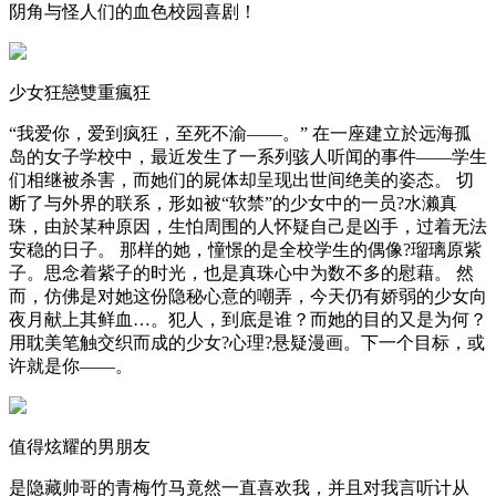
阴角与怪人们的血色校园喜剧！
少女狂戀雙重瘋狂
“我爱你，爱到疯狂，至死不渝——。” 在一座建立於远海孤
岛的女子学校中，最近发生了一系列骇人听闻的事件——学生
们相继被杀害，而她们的屍体却呈现出世间绝美的姿态。 切
断了与外界的联系，形如被“软禁”的少女中的一员?水濑真
珠，由於某种原因，生怕周围的人怀疑自己是凶手，过着无法
安稳的日子。 那样的她，憧憬的是全校学生的偶像?瑠璃原紫
子。思念着紫子的时光，也是真珠心中为数不多的慰藉。 然
而，仿佛是对她这份隐秘心意的嘲弄，今天仍有娇弱的少女向
夜月献上其鲜血…。犯人，到底是谁？而她的目的又是为何？
用耽美笔触交织而成的少女?心理?悬疑漫画。下一个目标，或
许就是你——。
值得炫耀的男朋友
是隐藏帅哥的青梅竹马竟然一直喜欢我，并且对我言听计从