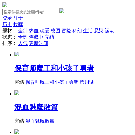
登录
注册
历史
收藏
题材：
全部
热血
恋爱
校园
冒险
科幻
生活
悬疑
运动
状态：
全部
连载中
完结
排序：
人气
更新时间
保育师魔王和小孩子勇者
完结
保育师魔王和小孩子勇者 第14话
混血魅魔散篇
完结
混血魅魔散篇