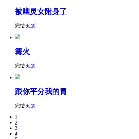
被幽灵女附身了
完结
短篇
篝火
完结
短篇
跟你平分我的胃
完结
短篇
1
2
3
4