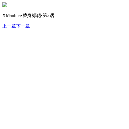
XManhua•替身标靶•第2话
上一章
下一章