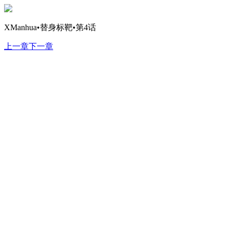
XManhua•替身标靶•第4话
上一章
下一章