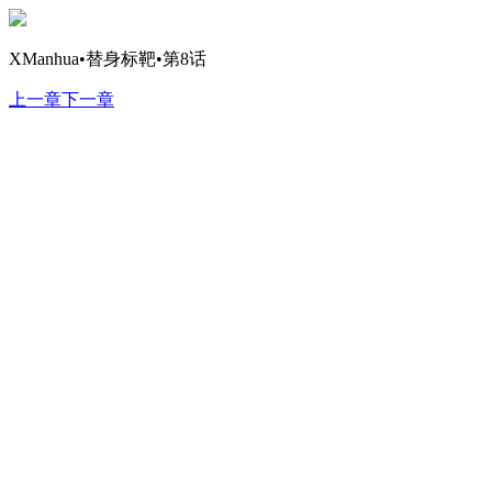
XManhua•替身标靶•第8话
上一章
下一章