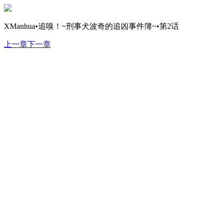
XManhua•追嗅！~刑事犬波奇的追凶事件簿~•第2话
上一章
下一章