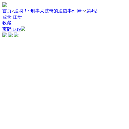
首页
>
追嗅！~刑事犬波奇的追凶事件簿~
>
第4话
登录
注册
收藏
页码
1
/19