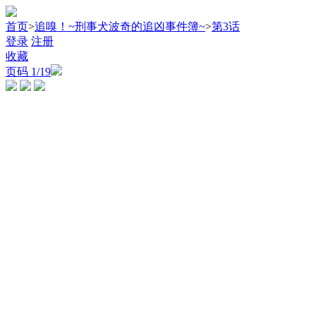
首页
>
追嗅！~刑事犬波奇的追凶事件簿~
>
第3话
登录
注册
收藏
页码
1
/19