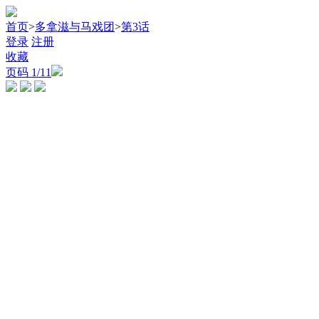
首页
>
多拿滋与马戏团
>
第3话
登录
注册
收藏
页码
1
/11